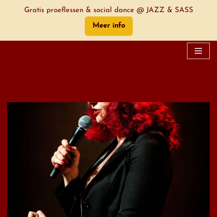
Gratis proeflessen & social dance @ JAZZ & SASS
Meer info
Spring
naar
de
inhoud